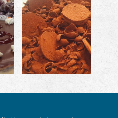
ολάτα
Τούρτα Φαραώ