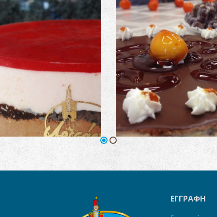
ρτα Σοκολάτα – Φράουλα
Τούρτα Καραμέλα – Σοκ
ΕΓΓΡΑΦΗ