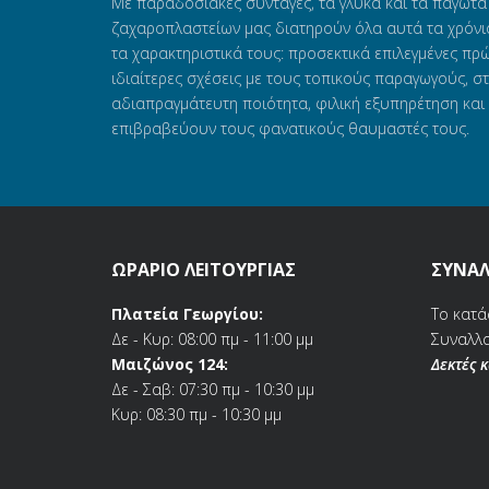
Με παραδοσιακές συνταγές, τα γλυκά και τα παγωτά
ζαχαροπλαστείων μας διατηρούν όλα αυτά τα χρόνι
τα χαρακτηριστικά τους: προσεκτικά επιλεγμένες πρώ
ιδιαίτερες σχέσεις με τους τοπικούς παραγωγούς, σ
αδιαπραγμάτευτη ποιότητα, φιλική εξυπηρέτηση και 
επιβραβεύουν τους φανατικούς θαυμαστές τους.
ΩΡΑΡΙΟ ΛΕΙΤΟΥΡΓΙΑΣ
ΣΥΝΑΛ
Πλατεία Γεωργίου:
Το κατά
Δε - Κυρ: 08:00 πμ - 11:00 μμ
Συναλλα
Μαιζώνος 124:
Δεκτές 
Δε - Σαβ: 07:30 πμ - 10:30 μμ
Κυρ: 08:30 πμ - 10:30 μμ