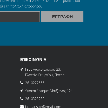
ο Newsletter μας για να λαμβάνετε ενημερώσεις και
ίτε τη
πολιτική απορρήτου
.
ΕΠΙΚΟΙΝΩΝΙΑ
Γεροκωστοπούλου 23,
Πλατεία Γεωργίου, Πάτρα
2610272555
Υποκατάστημα: Μαιζώνος 124
2610323230
iilotsarisike@gmail.com