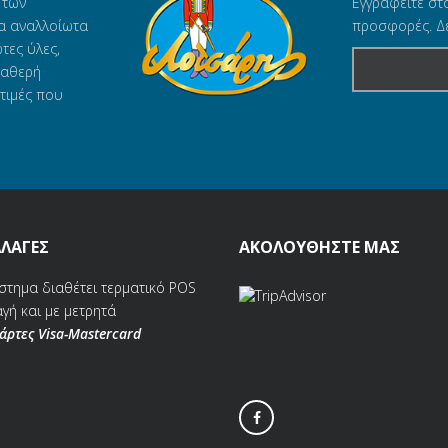
 των
Εγγραφείτε στ
α αναλλοίωτα
προσφορές. Δε
τες ύλες,
ταθερή
τιμές που
ΛΑΓΕΣ
ΑΚΟΛΟΥΘΗΣΤΕ ΜΑΣ
στημα διαθέτει τερματικό POS
γή και με μετρητά
κάρτες Visa-Mastercard