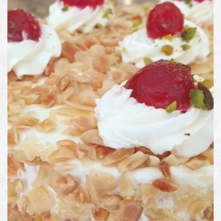
Τούρτα Αμυγδάλου – Η αγαπημένη!