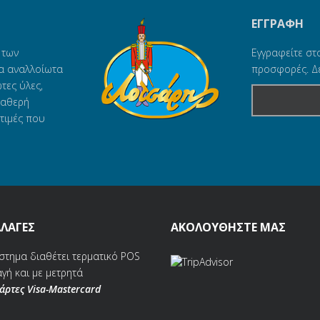
ΕΓΓΡΑΦΗ
 των
Εγγραφείτε στ
α αναλλοίωτα
προσφορές. Δε
τες ύλες,
ταθερή
τιμές που
ΛΑΓΕΣ
ΑΚΟΛΟΥΘΗΣΤΕ ΜΑΣ
στημα διαθέτει τερματικό POS
γή και με μετρητά
κάρτες Visa-Mastercard