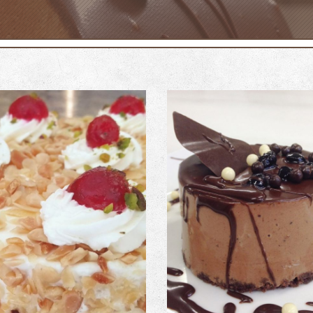
ούρτα Αμυγδάλου – Η
αγαπημένη!
Μαράια με μύρτιλο