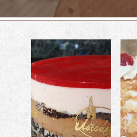
Τ
Τούρτα Σοκολάτα – Φράουλα