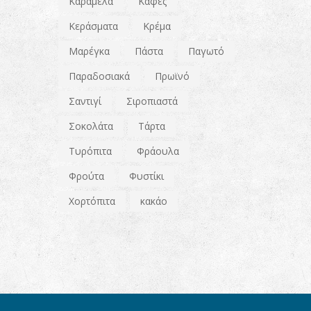
Καραμέλα
Καφές
Κεράσματα
Κρέμα
Μαρέγκα
Πάστα
Παγωτό
Παραδοσιακά
Πρωϊνό
Σαντιγί
Σιροπιαστά
Σοκολάτα
Τάρτα
Τυρόπιτα
Φράουλα
Φρούτα
Φυστίκι
Χορτόπιτα
κακάο