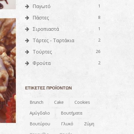
Παγωτό
1
Πάστες
8
Σιροπιαστά
1
Τάρτες - Ταρτάκια
2
Τούρτες
26
Φρούτα
2
ΕΤΙΚΈΤΕΣ ΠΡΟΪΌΝΤΩΝ
Brunch
Cake
Cookies
Αμύγδαλο
Βουτήματα
Βουτύρου
Γλυκό
Ζύμη