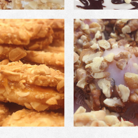
πισκότα Μαρμελάδας
Πατ Φρουί